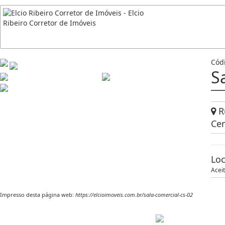
Cód
S
Ru
Cen
Lo
Acei
Impresso desta página web:
https://elcioimoveis.com.br/sala-comercial-cs-02