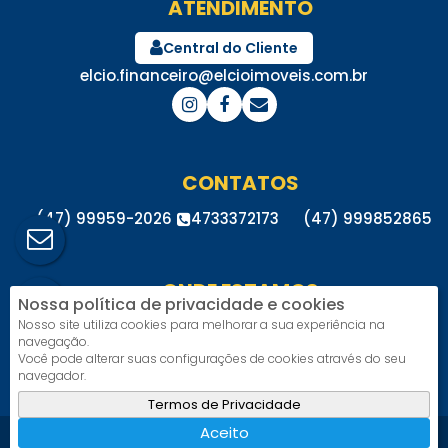
ATENDIMENTO
Central do Cliente
elcio.financeiro@elcioimoveis.com.br
CONTATOS
(47) 99959-2026
4733372173
(47) 999852865
ONDE ESTAMOS
Nossa política de privacidade e cookies
Rua Erich Belz
,
72
,
Itoupava Central
,
Blumenau
,
SC
,
Nosso site utiliza cookies para melhorar a sua experiência na
navegação.
Brasil
Você pode alterar suas configurações de cookies através do seu
CRECI: 7076
navegador.
Termos de Privacidade
Aceito
Facilitado por
Apresenta.me