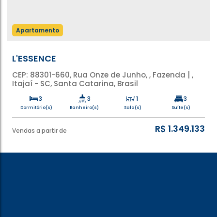
Apartamento
L'ESSENCE
CEP: 88301-660
,
Rua Onze de Junho
,
Fazenda
,
Itajaí
,
Santa Catarina
,
Brasil
3
3
1
3
Dormitório(s)
Banheiro(s)
Sala(s)
Suíte(s)
2
Privativo:
Útil:
106m²
106m²
Vaga(s)
R$
1.349.133
Vendas a partir de